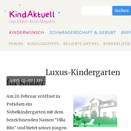
Suchbegriffe
Suchen
Navigation
KINDERWUNSCH
SCHWANGERSCHAFT & GEBURT
BAB
überspringen
Navigation
FORUM
AUSFLUGSTIPPS
BELIEBTE ARTIKEL
KINDERLIEDE
überspringen
Luxus-Kindergarten
für Kinder
2007-02-07 13:15
Am 20. Februar eröffnet in
Potsdam ein
Nobelkindergarten mit dem
bezeichnenden Namen "Villa
Ritz" und bietet seiner jungen