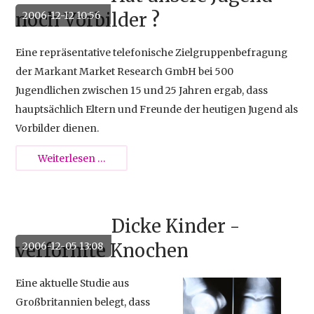
noch Vorbilder ?
2006-12-12 10:56
Eine repräsentative telefonische Zielgruppenbefragung
der Markant Market Research GmbH bei 500
Jugendlichen zwischen 15 und 25 Jahren ergab, dass
hauptsächlich Eltern und Freunde der heutigen Jugend als
Vorbilder dienen.
Hat
Weiterlesen …
unsere
Jugend
noch
Dicke Kinder -
Vorbilder
verformte Knochen
2006-12-05 13:08
?
Eine aktuelle Studie aus
Großbritannien belegt, dass