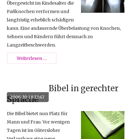
Übergewicht im Kindesalter die
Fußknochen verformen und
langfristig erheblich schädigen
kann. Eine andauernde Überbelastung von Knochen,
Sehnen und Bändern führt demnach zu
Langzeitbeschwerden.
Dicke
Weiterlesen …
Kinder
-
verformte
Bibel in gerechter
Knochen
Sprache
2006-10-18 12:47
Die Bibel bietet nun Platz für
Mann und Frau. Vor wenigen
Tagen ist im Gütersloher
Verlagshaus eine neue