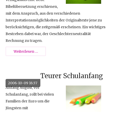
Bibelübersetzung erschienen,
mit dem Anspruch, aus den verschiedenen
Interpretationsmöglichkeiten der Originaltexte jene zu
berücksichtigen, die zeitgemäß erscheinen. Ein wichtiges
Bestreben dabei war, der Geschlechterneutralität
Rechnung zu tragen.
Bibel
Weiterlesen …
in
gerechter
Sprache
Teurer Schulanfang
2006-10-09 16:37
Anfang August, vor
Schulanfang, rollt bei vielen
Familien der Euro um die
Jüngsten mit