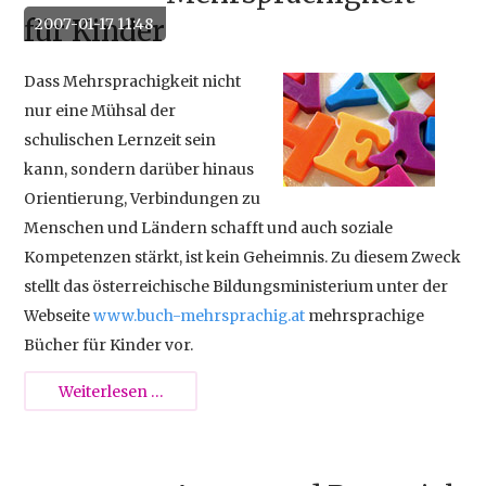
für Kinder
2007-01-17 11:48
Dass Mehrsprachigkeit nicht
nur eine Mühsal der
schulischen Lernzeit sein
kann, sondern darüber hinaus
Orientierung, Verbindungen zu
Menschen und Ländern schafft und auch soziale
Kompetenzen stärkt, ist kein Geheimnis. Zu diesem Zweck
stellt das österreichische Bildungsministerium unter der
Webseite
www.buch-mehrsprachig.at
mehrsprachige
Bücher für Kinder vor.
Mehrsprachigkeit
Weiterlesen …
für
Kinder