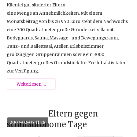
Klientel gut situierter Eltern
eine Menge an Annehmlichkeiten. Mit einem
Monatsbeitrag von bis zu 950 Euro steht dem Nachwuchs
eine 700 Quadratmeter große Gründerzeitvilla mit
Bodyguards, Sauna, Massage- und Bewegungsraum,
Tanz- und Ballettsaal, Atelier, Erlebniszimmer,
großzügigen Gruppenräumen sowie ein 3000
Quadratmeter großes Grundstück für Freiluftaktivitäten
zur Verfügung.
Luxus-
Weiterlesen …
Kindergarten
für
Kinder
Eltern gegen
schulautonome Tage
2007-02-05 11:28