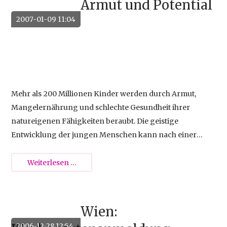
Armut und Potential
2007-01-09 11:04
Mehr als 200 Millionen Kinder werden durch Armut,
Mangelernährung und schlechte Gesundheit ihrer
natureigenen Fähigkeiten beraubt. Die geistige
Entwicklung der jungen Menschen kann nach einer
Studie der Gruppe um Sally Grantham-McGregor des
University College in London nicht in normaler Weise
Armut
Weiterlesen …
verlaufen.
und
Potential
Wien:
2006-12-28 12:54