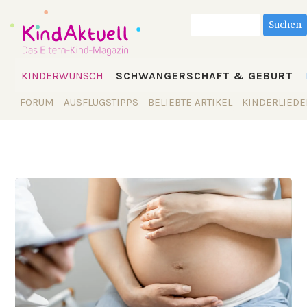
Suchbegriffe
Suchen
Navigation
KINDERWUNSCH
SCHWANGERSCHAFT & GEBURT
überspringen
Navigation
FORUM
AUSFLUGSTIPPS
BELIEBTE ARTIKEL
KINDERLIEDE
überspringen
2026-07-14 15:45