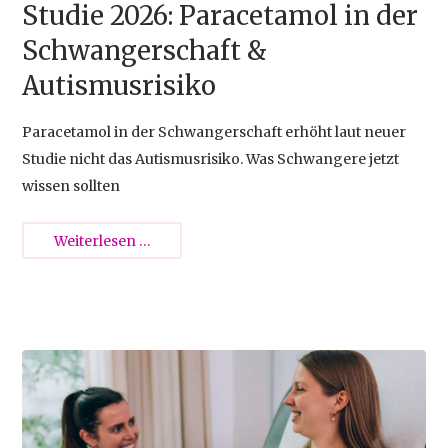
Studie 2026: Paracetamol in der
Schwangerschaft &
Autismusrisiko
Paracetamol in der Schwangerschaft erhöht laut neuer
Studie nicht das Autismusrisiko. Was Schwangere jetzt
wissen sollten
Studie
Weiterlesen …
2026:
Paracetamol
in
der
2025-11-28 16:18
Schwangerschaft
&
Autismusrisiko