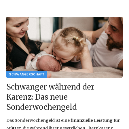
Videos
des
Österreichischen
2025-06-04 12:35
Hebammengremiums
{{empty}}
Schwanger während der
Karenz: Das neue
Sonderwochengeld
Das Sonderwochengeld ist eine
finanzielle Leistung für
Mütter
, die während ihrer gesetzlichen Elternkarenz