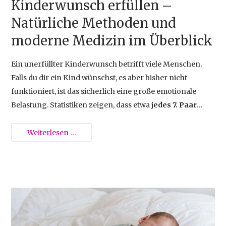
Kinderwunsch erfüllen –
Natürliche Methoden und
moderne Medizin im Überblick
Ein unerfüllter Kinderwunsch betrifft viele Menschen.
Falls du dir ein Kind wünschst, es aber bisher nicht
funktioniert, ist das sicherlich eine große emotionale
Belastung. Statistiken zeigen, dass etwa
jedes 7. Paar
Schwierigkeiten hat, auf natürlichem Wege schwanger
zu werden
. Die Ursachen sind vielfältig – von
Kinderwunsch
Weiterlesen …
hormonellen Störungen über Stress bis zu
erfüllen
gesundheitlichen Problemen bei Mann oder Frau.
–
Natürliche
Methoden
2024-09-11 09:41
und
moderne