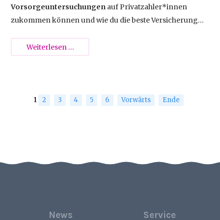
Vorsorgeuntersuchungen
auf Privatzahler*innen
zukommen können und wie du die beste Versicherung
für dich findest, das erfährst du in diesem Artikel.
Gesundheitsvorsorge
Weiterlesen …
in
der
Schwangerschaft:
Die
1
2
3
4
5
6
Vorwärts
Ende
private
Krankenversicherung
News
Service