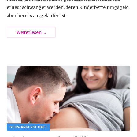
erneut schwanger werden, deren Kinderbetreuungsgeld
aber bereits ausgelaufen ist.
Schwanger
Weiterlesen …
während
der
Karenz:
Das
2025-01-09 13:57
neue
Sonderwochengeld