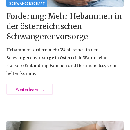
{{empty}}
Forderung: Mehr Hebammen in
der österreichischen
Schwangerenvorsorge
Hebammen fordern mehr Wahlfreiheit in der
Schwangerenvorsorge in Österreich. Warum eine
stärkere Einbindung Familien und Gesundheitssystem
helfen könnte.
Forderung:
Weiterlesen …
Mehr
Hebammen
in
der
2026-07-13 11:42
österreichischen