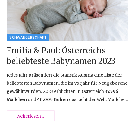
Medizin
im
Überblick
Emilia & Paul: Österreichs
beliebteste Babynamen 2023
Jedes Jahr präsentiert die Statistik Austria eine Liste der
beliebtesten Babynamen, die im Vorjahr für Neugeborene
gewählt wurden. 2023 erblickten in Österreich
37.596
Mädchen
und
40.009 Buben
das Licht der Welt. Mädchen
erhielten letztes Jahr 638 Mal den Namen Emilia, für
Buben wurde 687 Mal der Name Paul gewählt.
Emilia
Weiterlesen …
&
Paul: