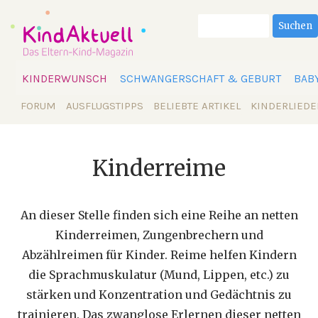
Suchbegriffe
Suchen
Navigation
KINDERWUNSCH
SCHWANGERSCHAFT & GEBURT
BAB
überspringen
Navigation
FORUM
AUSFLUGSTIPPS
BELIEBTE ARTIKEL
KINDERLIEDE
überspringen
Kinderreime
An dieser Stelle finden sich eine Reihe an netten
Kinderreimen, Zungenbrechern und
Abzählreimen für Kinder. Reime helfen Kindern
die Sprachmuskulatur (Mund, Lippen, etc.) zu
stärken und Konzentration und Gedächtnis zu
trainieren. Das zwanglose Erlernen dieser netten