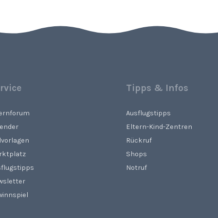
rvice
Tipps & Infos
ternforum
Ausflugstipps
lender
Eltern-Kind-Zentren
lvorlagen
Rückruf
rktplatz
Shops
flugstipps
Notruf
wsletter
innspiel