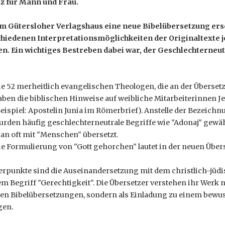
tz für Mann und Frau.
im Gütersloher Verlagshaus eine neue Bibelübersetzung ers
hiedenen Interpretationsmöglichkeiten der Originaltexte j
n. Ein wichtiges Bestreben dabei war, der Geschlechterneut
ie 52 merheitlich evangelischen Theologen, die an der Übersetz
aben die biblischen Hinweise auf weibliche Mitarbeiterinnen J
Beispiel: Apostelin Junia im Römerbrief). Anstelle der Bezeich
urden häufig geschlechterneutrale Begriffe wie "Adonaj" gewähl
an oft mit "Menschen" übersetzt.
ie Formulierung von "Gott gehorchen" lautet in der neuen Übers
erpunkte sind die Auseinandersetzung mit dem christlich-jüdi
 Begriff "Gerechtigkeit". Die Übersetzer verstehen ihr Werk ni
en Bibelübersetzungen, sondern als Einladung zu einem bew
gen.