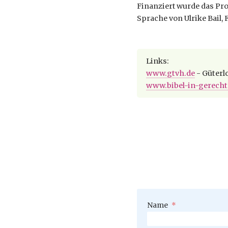
Finanziert wurde das Proj
Sprache von Ulrike Bail
Links:
www.gtvh.de
- Güterl
www.bibel-in-gerecht
Pflichtfeld
Name
*