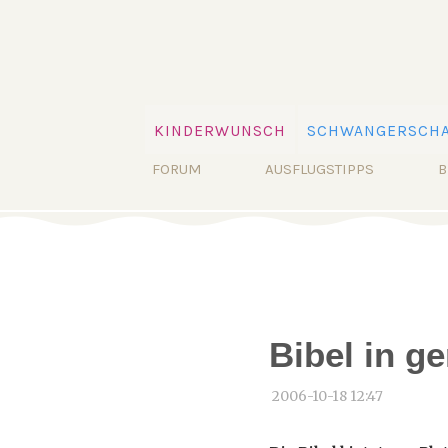
Navigation
KINDERWUNSCH
SCHWANGERSCHA
überspringen
Navigation
FORUM
AUSFLUGSTIPPS
B
überspringen
Bibel in g
2006-10-18 12:47