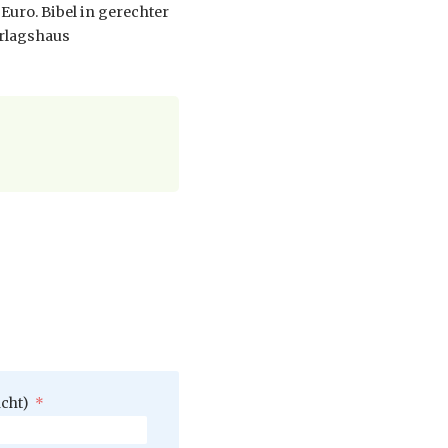
Euro. Bibel in gerechter
erlagshaus
icht)
*