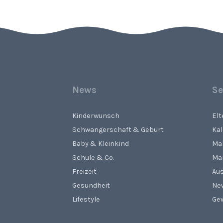
News
Se
Kinderwunsch
El
Schwangerschaft & Geburt
Ka
Baby & Kleinkind
Ma
Schule & Co.
Ma
Freizeit
Aus
Gesundheit
Ne
Lifestyle
Gew