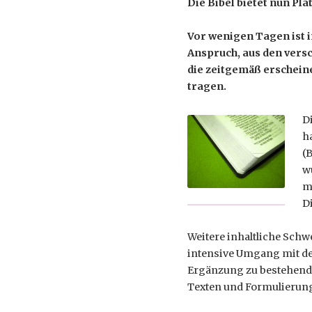
Die Bibel bietet nun Pla
Vor wenigen Tagen ist 
Anspruch, aus den versc
die zeitgemäß erscheine
tragen.
D
h
(
w
m
D
Weitere inhaltliche Schw
intensive Umgang mit dem
Ergänzung zu bestehend
Texten und Formulierun