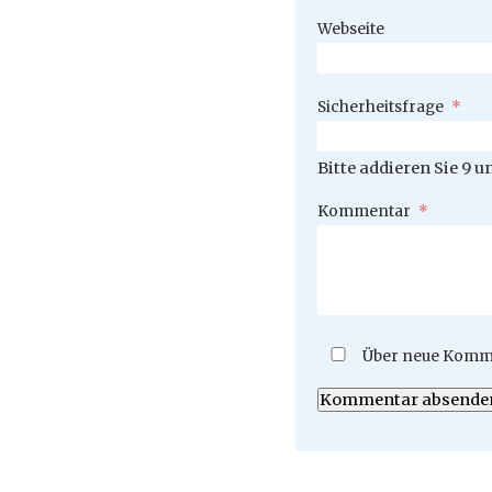
Webseite
Pflichtfeld
Sicherheitsfrage
*
Bitte addieren Sie 9 u
Pflichtfeld
Kommentar
*
Über neue Komme
Kommentar absende