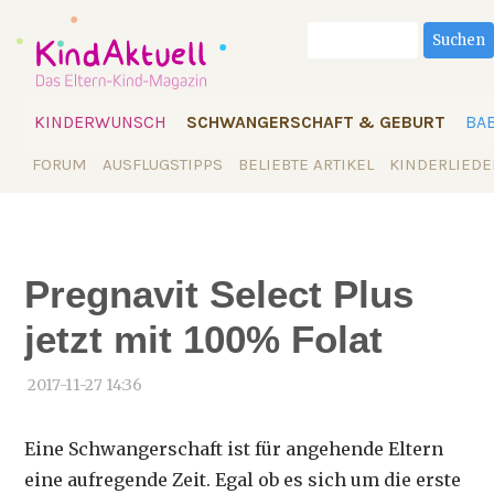
Suchbegriffe
Suchen
Navigation
KINDERWUNSCH
SCHWANGERSCHAFT & GEBURT
BA
überspringen
Navigation
FORUM
AUSFLUGSTIPPS
BELIEBTE ARTIKEL
KINDERLIEDE
überspringen
Pregnavit Select Plus
jetzt mit 100% Folat
2017-11-27 14:36
Eine Schwangerschaft ist für angehende Eltern
eine aufregende Zeit. Egal ob es sich um die erste