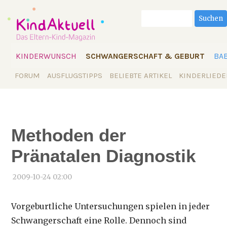
Suchbegriffe
Suchen
Navigation
KINDERWUNSCH
SCHWANGERSCHAFT & GEBURT
BA
überspringen
Navigation
FORUM
AUSFLUGSTIPPS
BELIEBTE ARTIKEL
KINDERLIEDE
überspringen
Methoden der
Pränatalen Diagnostik
2009-10-24 02:00
Vorgeburtliche Untersuchungen spielen in jeder
Schwangerschaft eine Rolle. Dennoch sind