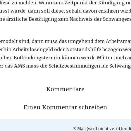
t diese zu melden. Wenn zum Zeitpunkt der Kündigung n
st wurde, dann soll diese, sobald davon erfahren wir
ine ärztliche Bestätigung zum Nachweis der Schwangers
gemodelt sind, dann muss das umgehend dem Arbeitsmar
rhin Arbeitslosengeld oder Notstandshilfe bezogen wer
chen Entbindungstermin können werde Mütter noch an
ber das AMS muss die Schutzbestimmungen für Schwang
Kommentare
Einen Kommentar schreiben
Pflichtfeld
E-Mail (wird nicht veröffentl