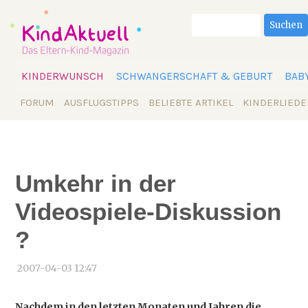
Suchbegriffe
Suchen
Navigation
KINDERWUNSCH
SCHWANGERSCHAFT & GEBURT
BAB
überspringen
Navigation
FORUM
AUSFLUGSTIPPS
BELIEBTE ARTIKEL
KINDERLIEDE
überspringen
Umkehr in der
Videospiele-Diskussion
?
2007-04-03 12:47
Nachdem in den letzten Monaten und Jahren die