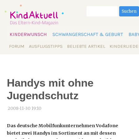
Suchbegriffe
Suchen
Navigation
KINDERWUNSCH
SCHWANGERSCHAFT & GEBURT
BAB
überspringen
Navigation
FORUM
AUSFLUGSTIPPS
BELIEBTE ARTIKEL
KINDERLIEDE
überspringen
Handys mit ohne
Jugendschutz
2008-11-30 19:10
Das deutsche Mobilfunkunternehmen Vodafone
bietet zwei Handys im Sortiment an mit dessen