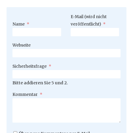
Pflichtfeld
E-Mail (wird nicht
Pflichtfeld
Name
*
veröffentlicht)
*
Webseite
Pflichtfeld
Sicherheitsfrage
*
Bitte addieren Sie 5 und 2.
Pflichtfeld
Kommentar
*