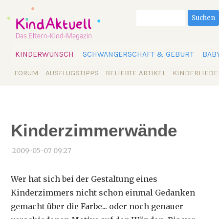
Suchbegriffe
Suchen
Navigation
KINDERWUNSCH
SCHWANGERSCHAFT & GEBURT
BAB
überspringen
Navigation
FORUM
AUSFLUGSTIPPS
BELIEBTE ARTIKEL
KINDERLIEDE
überspringen
Kinderzimmerwände
2009-05-07 09:27
Wer hat sich bei der Gestaltung eines
Kinderzimmers nicht schon einmal Gedanken
gemacht über die Farbe... oder noch genauer