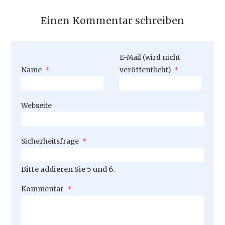
Einen Kommentar schreiben
Pflichtfeld
E-Mail (wird nicht
Pflichtfeld
Name
*
veröffentlicht)
*
Webseite
Pflichtfeld
Sicherheitsfrage
*
Bitte addieren Sie 5 und 6.
Pflichtfeld
Kommentar
*