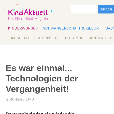
Suchbegriffe
Suchen
Navigation
KINDERWUNSCH
SCHWANGERSCHAFT & GEBURT
BAB
überspringen
Navigation
FORUM
AUSFLUGSTIPPS
BELIEBTE ARTIKEL
KINDERLIEDE
überspringen
Es war einmal...
Technologien der
Vergangenheit!
2010-12-28 13:40