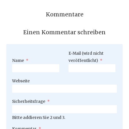
Kommentare
Einen Kommentar schreiben
Pflichtfeld
E-Mail (wird nicht
Pflichtfeld
Name
*
veröffentlicht)
*
Webseite
Pflichtfeld
Sicherheitsfrage
*
Bitte addieren Sie 2 und 3.
Pflichtfeld
Kommentar
*