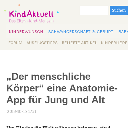
Suchbegriffe
Suchen
Navigation
KINDERWUNSCH
SCHWANGERSCHAFT & GEBURT
BAB
überspringen
Navigation
FORUM
AUSFLUGSTIPPS
BELIEBTE ARTIKEL
KINDERLIEDE
überspringen
„Der menschliche
Körper“ eine Anatomie-
App für Jung und Alt
2013-10-15 17:31