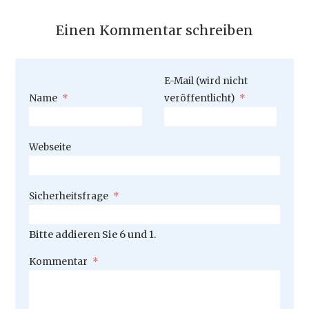
Einen Kommentar schreiben
Pflichtfeld
E-Mail (wird nicht
Pflichtfeld
Name
*
veröffentlicht)
*
Webseite
Pflichtfeld
Sicherheitsfrage
*
Bitte addieren Sie 6 und 1.
Pflichtfeld
Kommentar
*