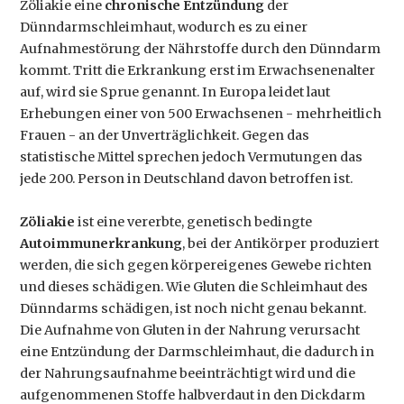
Zöliakie eine
chronische Entzündung
der
Dünndarmschleimhaut, wodurch es zu einer
Aufnahmestörung der Nährstoffe durch den Dünndarm
kommt. Tritt die Erkrankung erst im Erwachsenenalter
auf, wird sie Sprue genannt. In Europa leidet laut
Erhebungen einer von 500 Erwachsenen - mehrheitlich
Frauen - an der Unverträglichkeit. Gegen das
statistische Mittel sprechen jedoch Vermutungen das
jede 200. Person in Deutschland davon betroffen ist.
Zöliakie
ist eine vererbte, genetisch bedingte
Autoimmunerkrankung
, bei der Antikörper produziert
werden, die sich gegen körpereigenes Gewebe richten
und dieses schädigen. Wie Gluten die Schleimhaut des
Dünndarms schädigen, ist noch nicht genau bekannt.
Die Aufnahme von Gluten in der Nahrung verursacht
eine Entzündung der Darmschleimhaut, die dadurch in
der Nahrungsaufnahme beeinträchtigt wird und die
aufgenommenen Stoffe halbverdaut in den Dickdarm