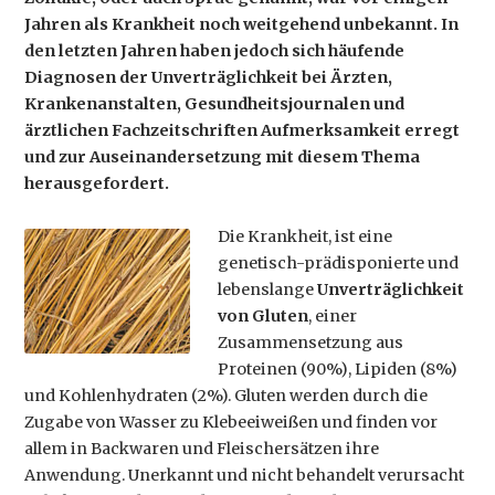
Jahren als Krankheit noch weitgehend unbekannt. In
den letzten Jahren haben jedoch sich häufende
Diagnosen der Unverträglichkeit bei Ärzten,
Krankenanstalten, Gesundheitsjournalen und
ärztlichen Fachzeitschriften Aufmerksamkeit erregt
und zur Auseinandersetzung mit diesem Thema
herausgefordert.
Die Krankheit, ist eine
genetisch-prädisponierte und
lebenslange
Unverträglichkeit
von Gluten
, einer
Zusammensetzung aus
Proteinen (90%), Lipiden (8%)
und Kohlenhydraten (2%). Gluten werden durch die
Zugabe von Wasser zu Klebeeiweißen und finden vor
allem in Backwaren und Fleischersätzen ihre
Anwendung. Unerkannt und nicht behandelt verursacht