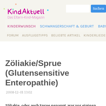
Suchbegriffe
Suchen
Navigation
KINDERWUNSCH
SCHWANGERSCHAFT & GEBURT
BAB
überspringen
Navigation
FORUM
AUSFLUGSTIPPS
BELIEBTE ARTIKEL
KINDERLIEDE
überspringen
Zöliakie/Sprue
(Glutensensitive
Enteropathie)
2008-12-01 13:02
Zöliakie, oder auch Sprue genannt, war vor einigen