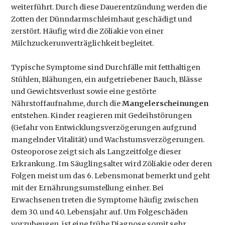
weiterführt. Durch diese Dauerentzündung werden die
Zotten der Dünndarmschleimhaut geschädigt und
zerstört. Häufig wird die Zöliakie von einer
Milchzuckerunverträglichkeit begleitet.
Typische Symptome sind Durchfälle mit fetthaltigen
Stühlen, Blähungen, ein aufgetriebener Bauch, Blässe
und Gewichtsverlust sowie eine gestörte
Nährstoffaufnahme, durch die
Mangelerscheinungen
entstehen. Kinder reagieren mit Gedeihstörungen
(Gefahr von Entwicklungsverzögerungen aufgrund
mangelnder Vitalität) und Wachstumsverzögerungen.
Osteoporose zeigt sich als Langzeitfolge dieser
Erkrankung. Im Säuglingsalter wird Zöliakie oder deren
Folgen meist um das 6. Lebensmonat bemerkt und geht
mit der Ernährungsumstellung einher. Bei
Erwachsenen treten die Symptome häufig zwischen
dem 30. und 40. Lebensjahr auf. Um Folgeschäden
vorzubeugen, ist eine frühe Diagnose somit sehr