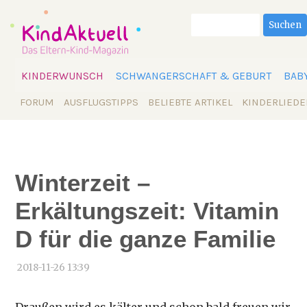
Suchbegriffe
Suchen
Navigation
KINDERWUNSCH
SCHWANGERSCHAFT & GEBURT
BAB
überspringen
Navigation
FORUM
AUSFLUGSTIPPS
BELIEBTE ARTIKEL
KINDERLIEDE
überspringen
Winterzeit –
Erkältungszeit: Vitamin
D für die ganze Familie
2018-11-26 13:39