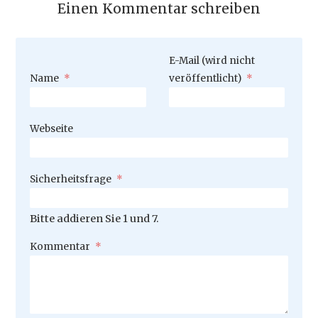
Einen Kommentar schreiben
Pflichtfeld
E-Mail (wird nicht
Pflichtfeld
Name
*
veröffentlicht)
*
Webseite
Pflichtfeld
Sicherheitsfrage
*
Bitte addieren Sie 1 und 7.
Pflichtfeld
Kommentar
*