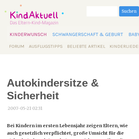
Suchbegriffe
Suchen
Navigation
KINDERWUNSCH
SCHWANGERSCHAFT & GEBURT
BAB
überspringen
Navigation
FORUM
AUSFLUGSTIPPS
BELIEBTE ARTIKEL
KINDERLIEDE
überspringen
Autokindersitze &
Sicherheit
2007-05-21 02:31
Bei Kindern im ersten Lebensjahr zeigen Eltern, wie
auch gesetzlich verpflichtet, große Umsicht für die