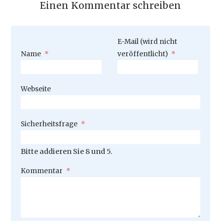
Einen Kommentar schreiben
Pflichtfeld
E-Mail (wird nicht
Pflichtfeld
Name
*
veröffentlicht)
*
Webseite
Pflichtfeld
Sicherheitsfrage
*
Bitte addieren Sie 8 und 5.
Pflichtfeld
Kommentar
*