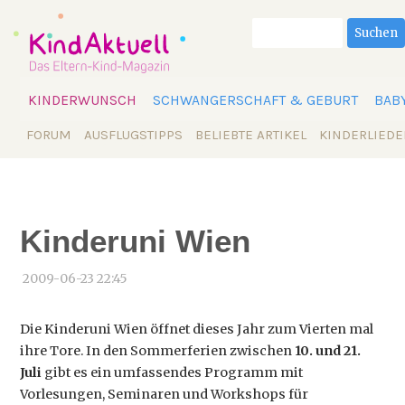
Suchbegriffe
Suchen
Navigation
KINDERWUNSCH
SCHWANGERSCHAFT & GEBURT
BAB
überspringen
Navigation
FORUM
AUSFLUGSTIPPS
BELIEBTE ARTIKEL
KINDERLIEDE
überspringen
Kinderuni Wien
2009-06-23 22:45
Die Kinderuni Wien öffnet dieses Jahr zum Vierten mal
ihre Tore. In den Sommerferien zwischen
10. und 21.
Juli
gibt es ein umfassendes Programm mit
Vorlesungen, Seminaren und Workshops für