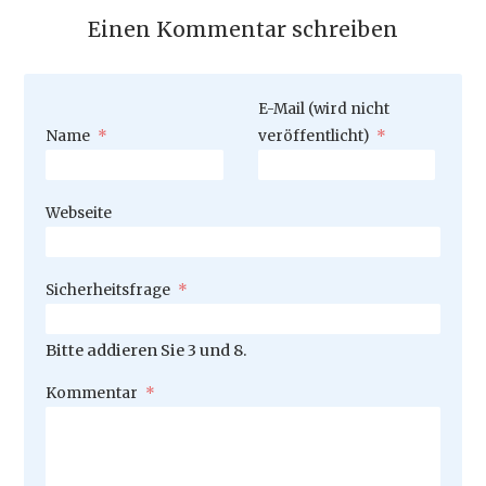
Einen Kommentar schreiben
Pflichtfeld
E-Mail (wird nicht
Pflichtfeld
Name
*
veröffentlicht)
*
Webseite
Pflichtfeld
Sicherheitsfrage
*
Bitte addieren Sie 3 und 8.
Pflichtfeld
Kommentar
*