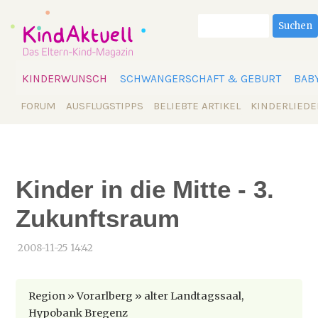
Suchbegriffe
Suchen
Navigation
KINDERWUNSCH
SCHWANGERSCHAFT & GEBURT
BAB
überspringen
Navigation
FORUM
AUSFLUGSTIPPS
BELIEBTE ARTIKEL
KINDERLIEDE
überspringen
Kinder in die Mitte - 3.
Zukunftsraum
2008-11-25 14:42
Region » Vorarlberg » alter Landtagssaal,
Hypobank Bregenz