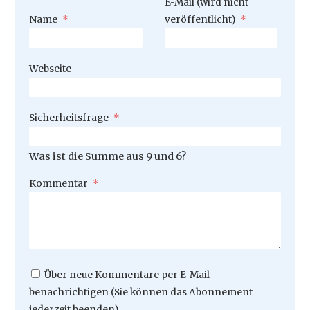
Pflichtfeld
E-Mail (wird nicht
Pflichtfeld
Name
*
veröffentlicht)
*
Webseite
Pflichtfeld
Sicherheitsfrage
*
Was ist die Summe aus 9 und 6?
Pflichtfeld
Kommentar
*
Über neue Kommentare per E-Mail
benachrichtigen (Sie können das Abonnement
jederzeit beenden)