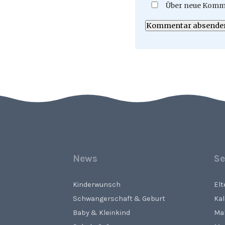
Über neue Komme
Kommentar absende
News
Se
Kinderwunsch
El
Schwangerschaft & Geburt
Ka
Baby & Kleinkind
Ma