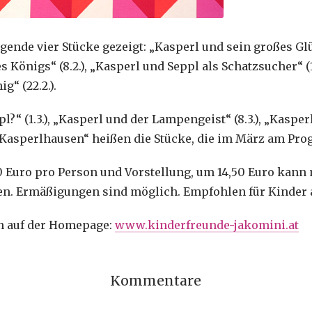
ende vier Stücke gezeigt: „Kasperl und sein großes Glüc
s Königs“ (8.2.), „Kasperl und Seppl als Schatzsucher“ (
“ (22.2.).
l?“ (1.3.), „Kasperl und der Lampengeist“ (8.3.), „Kasperl
 in Kasperlhausen“ heißen die Stücke, die im März am Pr
,90 Euro pro Person und Vorstellung, um 14,50 Euro kann
n. Ermäßigungen sind möglich. Empfohlen für Kinder a
n auf der Homepage:
www.kinderfreunde-jakomini.at
Kommentare