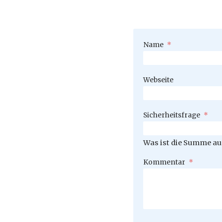
Pflichtfeld
Name
*
Webseite
Pflichtfeld
Sicherheitsfrage
*
Was ist die Summe aus
Pflichtfeld
Kommentar
*