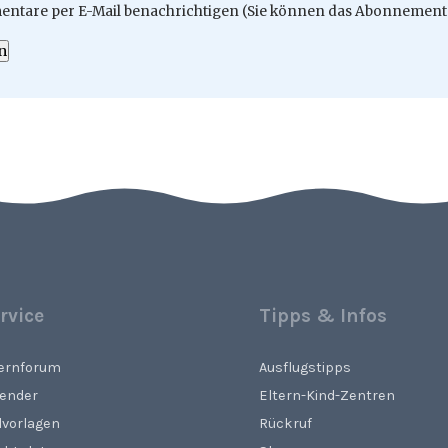
ntare per E-Mail benachrichtigen (Sie können das Abonnement 
n
rvice
Tipps & Infos
ternforum
Ausflugstipps
lender
Eltern-Kind-Zentren
lvorlagen
Rückruf