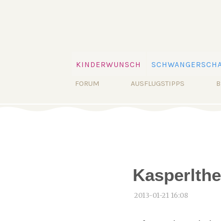
Navigation
KINDERWUNSCH
SCHWANGERSCHA
überspringen
Navigation
FORUM
AUSFLUGSTIPPS
B
überspringen
Kasperlthe
2013-01-21 16:08