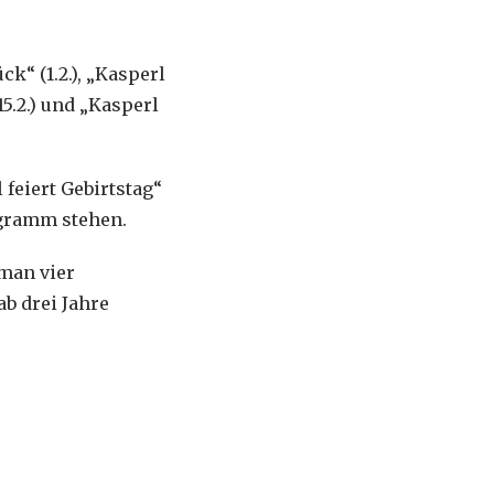
k“ (1.2.), „Kasperl
15.2.) und „Kasperl
 feiert Gebirtstag“
ogramm stehen.
 man vier
b drei Jahre