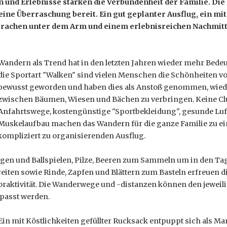
und Erlebnisse stärken die Verbundenheit der Familie. Die 
eine Überraschung bereit. Ein gut geplanter Ausflug, ein mit
n Drachen unter dem Arm und einem erlebnisreichen Nachmitt
Wandern als Trend hat in den letzten Jahren wieder mehr Bed
die Sportart "Walken" sind vielen Menschen die Schönheiten v
bewusst geworden und haben dies als Anstoß genommen, wiede
zwischen Bäumen, Wiesen und Bächen zu verbringen. Keine C
Anfahrtswege, kostengünstige "Sportbekleidung", gesunde Luft
Muskelaufbau machen das Wandern für die ganze Familie zu e
mpliziert zu organisierenden Ausflug.
en und Ballspielen, Pilze, Beeren zum Sammeln um in den Tag
iten sowie Rinde, Zapfen und Blättern zum Basteln erfreuen d
oraktivität. Die Wanderwege und -distanzen können den jeweil
passt werden.
Ein mit Köstlichkeiten gefüllter Rucksack entpuppt sich als M