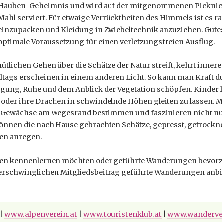
Hauben-Geheimnis und wird auf der mitgenommenen Picknick
Mahl serviert. Für etwaige Verrücktheiten des Himmels ist es 
einzupacken und Kleidung in Zwiebeltechnik anzuziehen. Gute
optimale Voraussetzung für einen verletzungsfreien Ausflug.
tlichen Gehen über die Schätze der Natur streift, kehrt inner
lltags erscheinen in einem anderen Licht. So kann man Kraft d
egung, Ruhe und dem Anblick der Vegetation schöpfen. Kinder
 oder ihre Drachen in schwindelnde Höhen gleiten zu lassen. 
nd Gewächse am Wegesrand bestimmen und faszinieren nicht nu
nnen die nach Hause gebrachten Schätze, gepresst, getrockn
en anregen.
en kennenlernen möchten oder geführte Wanderungen bevorzug
 erschwinglichen Mitgliedsbeitrag geführte Wanderungen anbi
|
www.alpenverein.at
|
www.touristenklub.at
|
www.wanderve