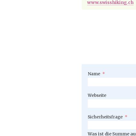
www.swisshiking.ch
Pflichtfeld
Name
*
Webseite
Pflichtfeld
Sicherheitsfrage
*
Was ist die Summe aus