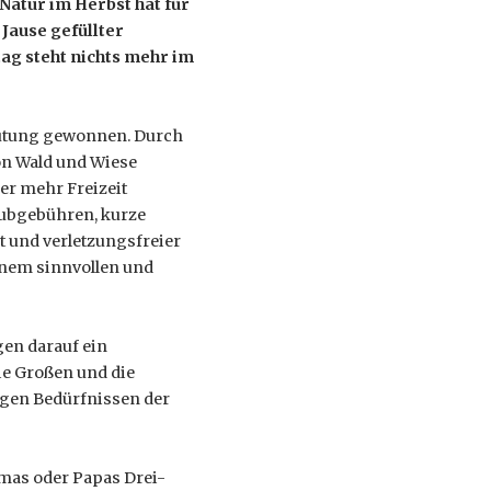
Natur im Herbst hat für
 Jause gefüllter
ag steht nichts mehr im
eutung gewonnen. Durch
on Wald und Wiese
r mehr Freizeit
lubgebühren, kurze
 und verletzungsfreier
inem sinnvollen und
en darauf ein
ie Großen und die
igen Bedürfnissen der
amas oder Papas Drei-