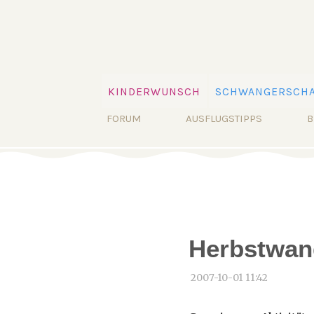
Navigation
KINDERWUNSCH
SCHWANGERSCHA
überspringen
Navigation
FORUM
AUSFLUGSTIPPS
B
überspringen
Herbstwan
2007-10-01 11:42