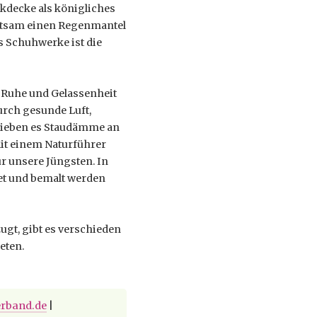
decke als königliches
ratsam einen Regenmantel
s Schuhwerke ist die
e Ruhe und Gelassenheit
urch gesunde Luft,
 lieben es Staudämme an
Mit einem Naturführer
r unsere Jüngsten. In
et und bemalt werden
t, gibt es verschieden
eten.
rband.de
|