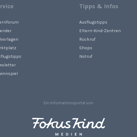
rvice
Tipps & Infos
ternforum
Ausflugstipps
lender
Eltern-Kind-Zentren
lvorlagen
Rückruf
rktplatz
Shops
flugstipps
Notruf
wsletter
innspiel
Ein Informationsportal von