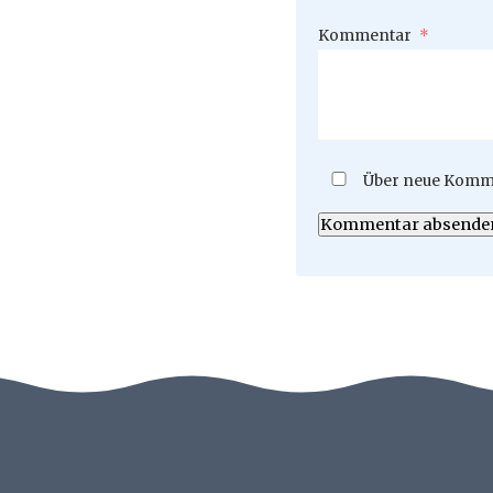
Pflichtfeld
Kommentar
*
Über neue Komme
Kommentar absende