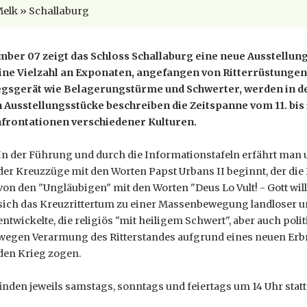
Melk » Schallaburg
ember 07 zeigt das Schloss Schallaburg eine neue Ausstell
Eine Vielzahl an Exponaten, angefangen von Ritterrüstungen 
egsgerät wie Belagerungstürme und Schwerter, werden in 
n Ausstellungsstücke beschreiben die Zeitspanne vom 11. bis 
nfrontationen verschiedener Kulturen.
In der Führung und durch die Informationstafeln erfährt man u.
der Kreuzzüge mit den Worten Papst Urbans II beginnt, der die
von den "Ungläubigen" mit den Worten "Deus Lo Vult! - Gott will 
sich das Kreuzrittertum zu einer Massenbewegung landloser un
entwickelte, die religiös "mit heiligem Schwert", aber auch polit
wegen Verarmung des Ritterstandes aufgrund eines neuen Erbre
den Krieg zogen.
nden jeweils samstags, sonntags und feiertags um 14 Uhr stat