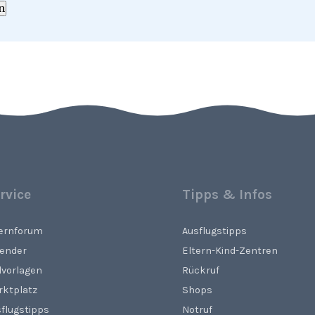
n
rvice
Tipps & Infos
ternforum
Ausflugstipps
lender
Eltern-Kind-Zentren
lvorlagen
Rückruf
rktplatz
Shops
flugstipps
Notruf