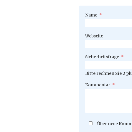
Pflichtfeld
Name
*
Webseite
Pflichtfeld
Sicherheitsfrage
*
Bitte rechnen Sie 2 plu
Pflichtfeld
Kommentar
*
Über neue Komme