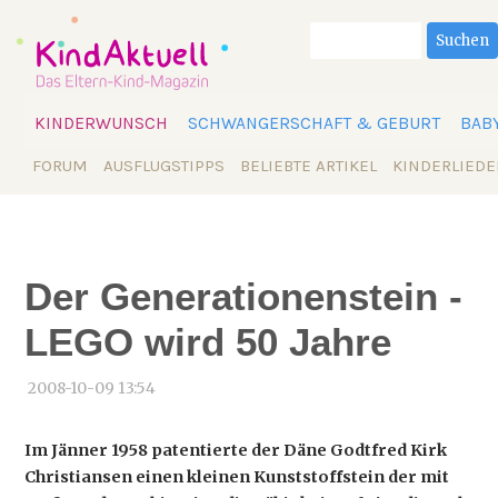
Suchbegriffe
Suchen
Navigation
KINDERWUNSCH
SCHWANGERSCHAFT & GEBURT
BAB
überspringen
Navigation
FORUM
AUSFLUGSTIPPS
BELIEBTE ARTIKEL
KINDERLIEDE
überspringen
Der Generationenstein -
LEGO wird 50 Jahre
2008-10-09 13:54
Im Jänner 1958 patentierte der Däne Godtfred Kirk
Christiansen einen kleinen Kunststoffstein der mit