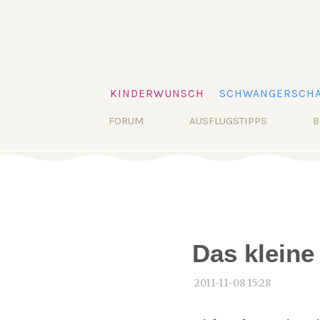
Navigation
KINDERWUNSCH
SCHWANGERSCHA
überspringen
Navigation
FORUM
AUSFLUGSTIPPS
B
überspringen
Das klein
2011-11-08 15:28