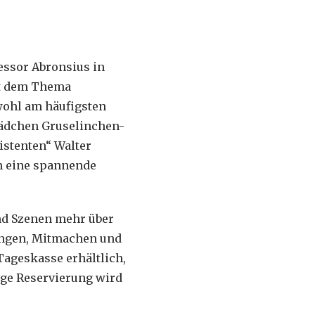
essor Abronsius in
it dem Thema
 wohl am häufigsten
ädchen Gruselinchen-
istenten“ Walter
n eine spannende
nd Szenen mehr über
singen, Mitmachen und
Tageskasse erhältlich,
ige Reservierung wird