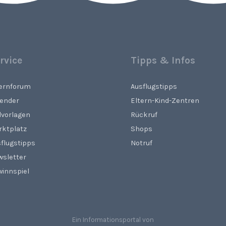
rvice
Tipps & Infos
ternforum
Ausflugstipps
lender
Eltern-Kind-Zentren
lvorlagen
Rückruf
rktplatz
Shops
flugstipps
Notruf
wsletter
innspiel
Ein Informationsportal von