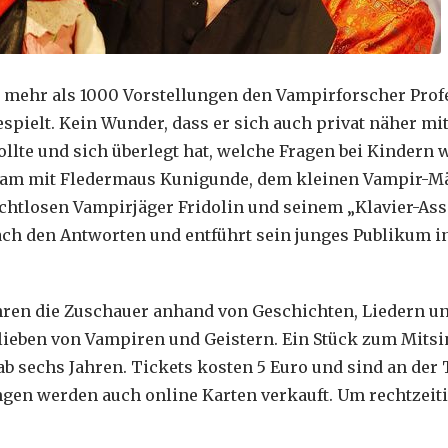
 mehr als 1000 Vorstellungen den Vampirforscher Prof
spielt. Kein Wunder, dass er sich auch privat näher m
llte und sich überlegt hat, welche Fragen bei Kindern
m mit Fledermaus Kunigunde, dem kleinen Vampir-M
htlosen Vampirjäger Fridolin und seinem „Klavier-Ass
ch den Antworten und entführt sein junges Publikum i
ahren die Zuschauer anhand von Geschichten, Liedern u
rlieben von Vampiren und Geistern. Ein Stück zum Mit
ab sechs Jahren. Tickets kosten 5 Euro und sind an der 
gen werden auch online Karten verkauft. Um rechtzeit