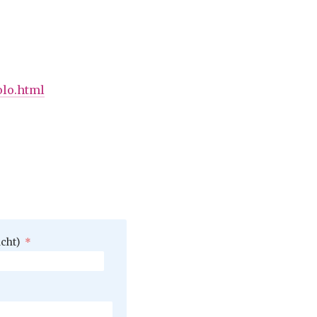
olo.html
icht)
*