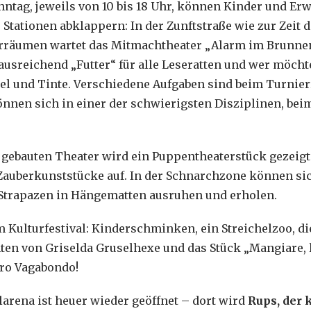
ntag, jeweils von 10 bis 18 Uhr, können Kinder und Er
Stationen abklappern: In der Zunftstraße wie zur Zeit d
erräumen wartet das Mitmachtheater „Alarm im Brunnen“
ausreichend „Futter“ für alle Leseratten und wer möchte
el und Tinte. Verschiedene Aufgaben sind beim Turnier
nnen sich in einer der schwierigsten Disziplinen, be
 gebauten Theater wird ein Puppentheaterstück gezeig
Zauberkunststücke auf. In der Schnarchzone können sic
Strapazen in Hängematten ausruhen und erholen.
m Kulturfestival: Kinderschminken, ein Streichelzoo, d
en von Griselda Gruselhexe und das Stück „Mangiare, 
tro Vagabondo!
arena ist heuer wieder geöffnet – dort wird
Rups, der 