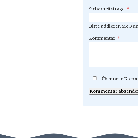
Pflichtfeld
Sicherheitsfrage
*
Bitte addieren Sie 3 un
Pflichtfeld
Kommentar
*
Über neue Komme
Kommentar absende