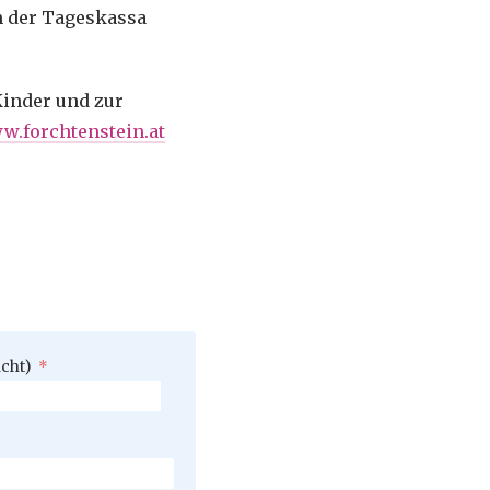
an der Tageskassa
Kinder und zur
w.forchtenstein.at
icht)
*