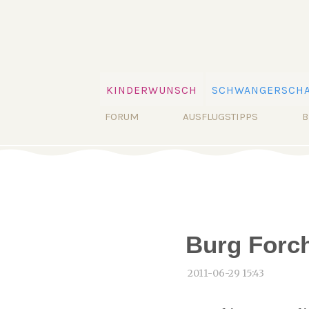
Navigation
KINDERWUNSCH
SCHWANGERSCHA
überspringen
Navigation
FORUM
AUSFLUGSTIPPS
B
überspringen
Burg Forch
2011-06-29 15:43