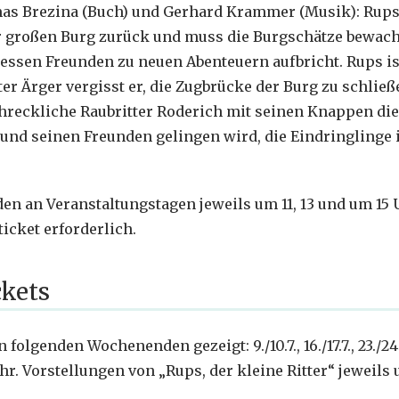
s Brezina (Buch) und Gerhard Krammer (Musik): Rups, 
ner großen Burg zurück und muss die Burgschätze bewache
essen Freunden zu neuen Abenteuern aufbricht. Rups is
ter Ärger vergisst er, die Zugbrücke der Burg zu schließe
hreckliche Raubritter Roderich mit seinen Knappen die
 und seinen Freunden gelingen wird, die Eindringlinge i
en an Veranstaltungstagen jeweils um 11, 13 und um 15 Uh
ticket erforderlich.
ckets
lgenden Wochenenden gezeigt: 9./10.7., 16./17.7., 23./24. 
hr. Vorstellungen von „Rups, der kleine Ritter“ jeweils u