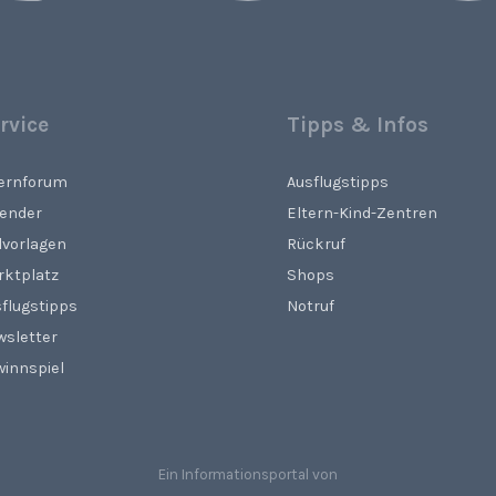
rvice
Tipps & Infos
ternforum
Ausflugstipps
lender
Eltern-Kind-Zentren
lvorlagen
Rückruf
rktplatz
Shops
flugstipps
Notruf
wsletter
innspiel
Ein Informationsportal von