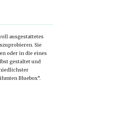
voll ausgestattetes
uszuprobieren. Sie
en oder in die eines
st gestaltet und
hiedlichster
rühmten Bluebox“.