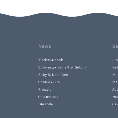
News
Se
Kinderwunsch
El
Schwangerschaft & Geburt
Ka
Baby & Kleinkind
Ma
Schule & Co.
Ma
Freizeit
Aus
Gesundheit
Ne
Lifestyle
Gew