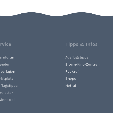
rvice
Tipps & Infos
ternforum
Ausflugstipps
lender
Eltern-Kind-Zentren
lvorlagen
Rückruf
rktplatz
Shops
flugstipps
Notruf
wsletter
innspiel