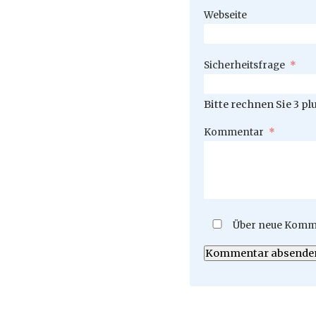
Webseite
Pflichtfeld
Sicherheitsfrage
*
Bitte rechnen Sie 3 plu
Pflichtfeld
Kommentar
*
Über neue Komme
Kommentar absende