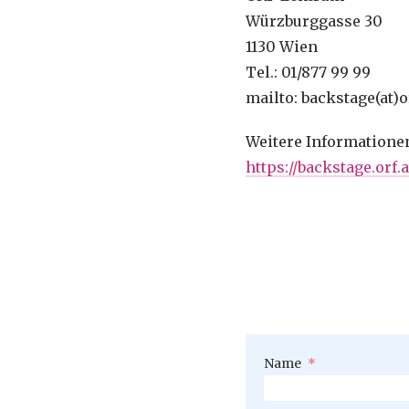
Würzburggasse 30
1130 Wien
Tel.: 01/877 99 99
mailto: backstage(at)o
Weitere Informatione
https://backstage.orf
Pflichtfeld
Name
*