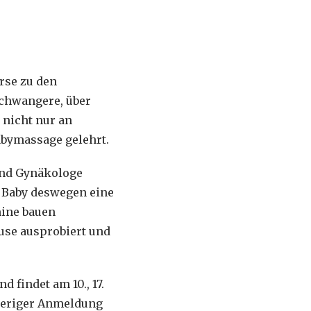
rse zu den
Schwangere, über
 nicht nur an
abymassage gelehrt.
 und Gynäkologe
n Baby deswegen eine
mine bauen
use ausprobiert und
 findet am 10., 17.
orheriger Anmeldung