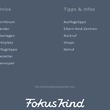
rvice
Tipps & Infos
ternforum
Ausflugstipps
lender
Eltern-Kind-Zentren
lvorlagen
Rückruf
rktplatz
Shops
flugstipps
Notruf
wsletter
innspiel
Ein Informationsportal von