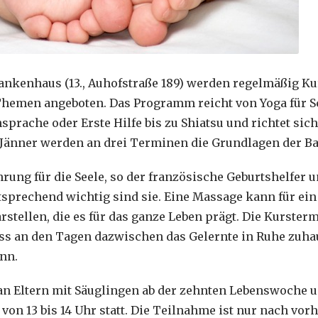
rankenhaus (13., Auhofstraße 189) werden regelmäßig Ku
Themen angeboten. Das Programm reicht von Yoga für 
prache oder Erste Hilfe bis zu Shiatsu und richtet sich
 Jänner werden an drei Terminen die Grundlagen der B
ung für die Seele, so der französische Geburtshelfer
tsprechend wichtig sind sie. Eine Massage kann für ei
rstellen, die es für das ganze Leben prägt. Die Kurster
ass an den Tagen dazwischen das Gelernte in Ruhe zuha
nn.
an Eltern mit Säuglingen ab der zehnten Lebenswoche und
s von 13 bis 14 Uhr statt. Die Teilnahme ist nur nach v