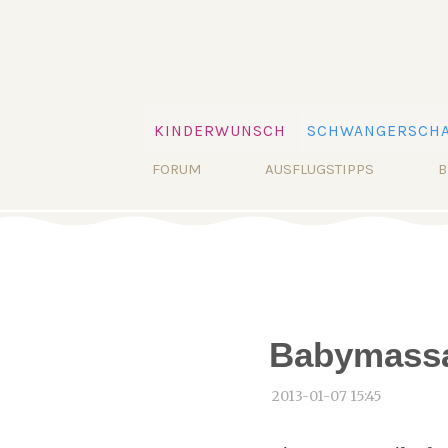
Navigation
KINDERWUNSCH
SCHWANGERSCHA
überspringen
Navigation
FORUM
AUSFLUGSTIPPS
B
überspringen
Babymassa
2013-01-07 15:45