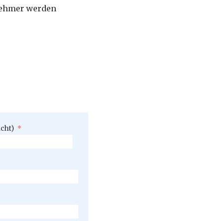
lnehmer werden
icht)
*