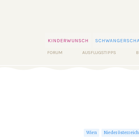
Navigation
KINDERWUNSCH
SCHWANGERSCHA
überspringen
Navigation
FORUM
AUSFLUGSTIPPS
B
überspringen
Wien
Niederösterreich
Navigation