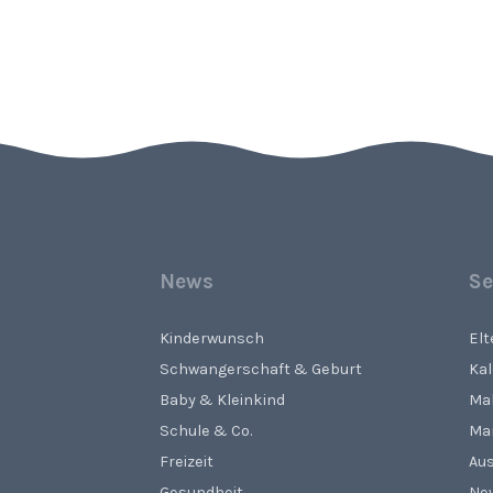
News
Se
Kinderwunsch
El
Schwangerschaft & Geburt
Ka
Baby & Kleinkind
Ma
Schule & Co.
Ma
Freizeit
Aus
Gesundheit
Ne