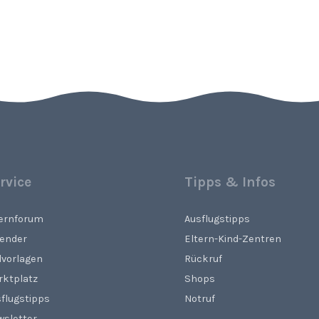
rvice
Tipps & Infos
ternforum
Ausflugstipps
lender
Eltern-Kind-Zentren
lvorlagen
Rückruf
rktplatz
Shops
flugstipps
Notruf
wsletter