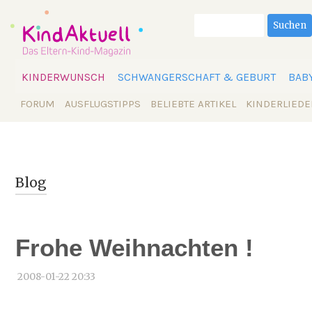
Suchbegriffe
Suchen
Navigation
KINDERWUNSCH
SCHWANGERSCHAFT & GEBURT
BAB
überspringen
Navigation
FORUM
AUSFLUGSTIPPS
BELIEBTE ARTIKEL
KINDERLIEDE
überspringen
Blog
Frohe Weihnachten !
2008-01-22 20:33