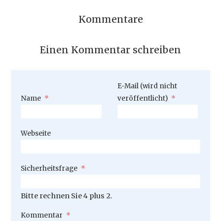
Kommentare
Einen Kommentar schreiben
Pflichtfeld
E-Mail (wird nicht
Pflichtfeld
Name
*
veröffentlicht)
*
Webseite
Pflichtfeld
Sicherheitsfrage
*
Bitte rechnen Sie 4 plus 2.
Pflichtfeld
Kommentar
*