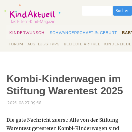
Suchbegriffe
Suchen
Navigation
KINDERWUNSCH
SCHWANGERSCHAFT & GEBURT
BAB
überspringen
Navigation
FORUM
AUSFLUGSTIPPS
BELIEBTE ARTIKEL
KINDERLIEDE
überspringen
Kombi-Kinderwagen im
Stiftung Warentest 2025
2025-08-27 09:58
Die gute Nachricht zuerst: Alle von der Stiftung
Warentest getesteten Kombi-Kinderwagen sind