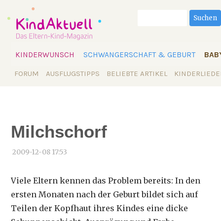
Suchbegriffe
Suchen
Navigation
KINDERWUNSCH
SCHWANGERSCHAFT & GEBURT
BAB
überspringen
Navigation
FORUM
AUSFLUGSTIPPS
BELIEBTE ARTIKEL
KINDERLIEDE
überspringen
Milchschorf
2009-12-08 17:53
Viele Eltern kennen das Problem bereits: In den
ersten Monaten nach der Geburt bildet sich auf
Teilen der Kopfhaut ihres Kindes eine dicke