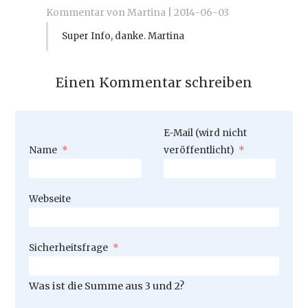
Kommentar von Martina |
2014-06-03
Super Info, danke. Martina
Einen Kommentar schreiben
Pflichtfeld
E-Mail (wird nicht
Pflichtfeld
Name
*
veröffentlicht)
*
Webseite
Pflichtfeld
Sicherheitsfrage
*
Was ist die Summe aus 3 und 2?